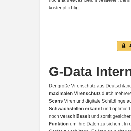
nochmals etwas Geld investieren, denn
kostenpflichtig.
J
G-Data Inter
Der große Virenschutz aus Deutschland 
maximalen Virenschutz
durch mehrer
Scans
Viren und digitale Schädlinge a
Schwachstellen erkannt
und optimier
noch
verschlüsselt
und somit gesicher
Funktion
um ihre Daten zu sichern. In 