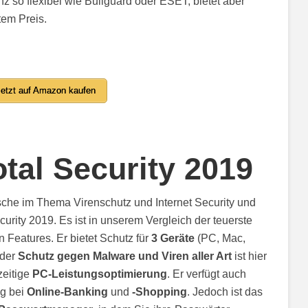
nz so flexibel wie Bullguard oder ESET, bietet aber
tem Preis.
etzt auf Amazon kaufen
tal Security 2019
rsche im Thema Virenschutz und Internet Security und
curity 2019. Es ist in unserem Vergleich der teuerste
n Features. Er bietet Schutz für
3 Geräte
(PC, Mac,
nder
Schutz gegen Malware und Viren aller Art
ist hier
zeitige
PC-Leistungsoptimierung
. Er verfügt auch
g bei
Online-Banking
und
-Shopping
. Jedoch ist das