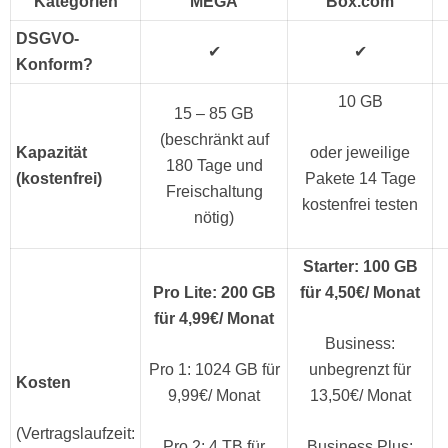
Kategorien
MEGA
Box.com
DSGVO-
✔
✔
Konform?
10 GB
15 – 85 GB
(beschränkt auf
Kapazität
oder jeweilige
180 Tage und
(kostenfrei)
Pakete 14 Tage
Freischaltung
kostenfrei testen
nötig)
Starter: 100 GB
Pro Lite: 200 GB
für 4,50€/ Monat
für 4,99€/ Monat
Business:
Pro 1: 1024 GB für
unbegrenzt für
Kosten
9,99€/ Monat
13,50€/ Monat
(Vertragslaufzeit:
Pro 2: 4 TB für
Business Plus: