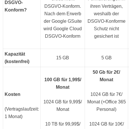
DSGVO-
DSGVO-Konform.
ihren Verträgen,
Konform?
Nach dem Erwerb
weshalb der
der Google GSuite
DSGVO-Konforme
wird Google Cloud
Schutz nicht
DSGVO-Konform
gesichert ist
Kapazität
15 GB
5 GB
(kostenfrei)
50 Gb für 2€/
100 GB für 1,99$/
Monat
Monat
Kosten
1024 GB für 7€/
1024 GB für 9,99$/
Monat (+Office 365
(Vertragslaufzeit:
Monat
Personal)
1 Monat)
10 TB für 99,99$/
1024 GB für 10€/