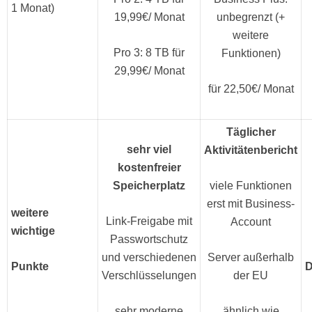
1 Monat)
19,99€/ Monat
unbegrenzt (+
weitere
Pro 3: 8 TB für
Funktionen)
29,99€/ Monat
für 22,50€/ Monat
Täglicher
sehr viel
Aktivitätenbericht
kostenfreier
Speicherplatz
viele Funktionen
erst mit Business-
weitere
Link-Freigabe mit
Account
wichtige
Passwortschutz
und verschiedenen
Server außerhalb
Punkte
D
Verschlüsselungen
der EU
sehr moderne
ähnlich wie