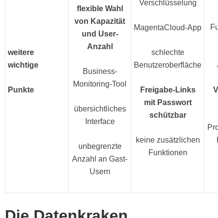
Verschlüsselung
flexible Wahl
von Kapazität
F
MagentaCloud-App
und User-
Anzahl
weitere
schlechte
wichtige
Benutzeroberfläche
Business-
Monitoring-Tool
Punkte
Freigabe-Links
V
mit Passwort
übersichtliches
schützbar
Interface
Pr
keine zusätzlichen
unbegrenzte
Funktionen
Anzahl an Gast-
Usern
Die Datenkraken