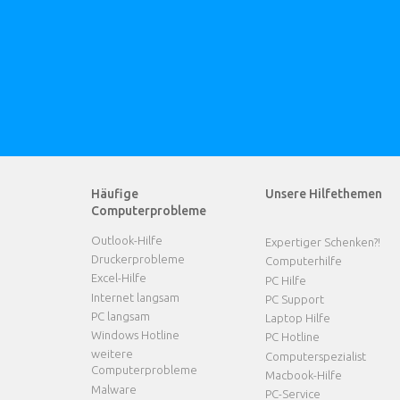
Häufige
Unsere Hilfethemen
Computerprobleme
Outlook-Hilfe
Expertiger Schenken?!
Druckerprobleme
Computerhilfe
Excel-Hilfe
PC Hilfe
Internet langsam
PC Support
PC langsam
Laptop Hilfe
Windows Hotline
PC Hotline
weitere
Computerspezialist
Computerprobleme
Macbook-Hilfe
Malware
PC-Service