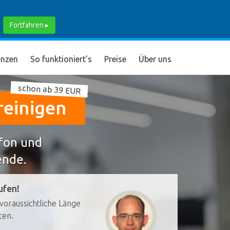
Fortfahren ▸
nzen
So funktioniert's
Preise
Über uns
schon ab 39 EUR
reinigen
efon und
ende.
ufen!
voraussichtliche Länge
ten.