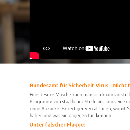
Bundesamt für Sicherheit Virus - Nicht 
Eine fiesere Masche kann man sich kaum vorstelle
Programm von staatlicher Stelle aus, um seine un
reine Abzocke. Expertiger verrät Ihnen, womit 
haben und was Sie dagegen tun können.
Unter falscher Flagge: