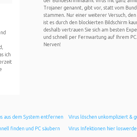
der Bundeskriminalamt Virus mit ganz ähnl
Trojaner genannt, gibt vor, statt vom Bun
stammen. Nur einer weiterer Versuch, den 
ist es durch den blockierten Bildschirm kaum
deshalb vertrauen Sie sich am besten Expe
und
und schnell per Fernwartung auf Ihrem PC.
Nerven!
d,
s ich
erzeit
e
us aus dem System entfernen
Virus löschen unkompliziert & g
hnell finden und PC säubern
Virus Infektionen hier loswerd