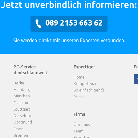
Jetzt unverbindlich informieren:
089 2153 663 62
Sie werden direkt mit unseren Experten verbunden.
PC-Service
Expertiger
Fo
deutschlandweit
Home
Berlin
Kompetenzen
Hamburg
So einfach geht's
München
Preise
Frankfurt
Stuttgart
Firma
Düsseldorf
Dortmund
Über uns
Essen
Team
Bremen
Experten