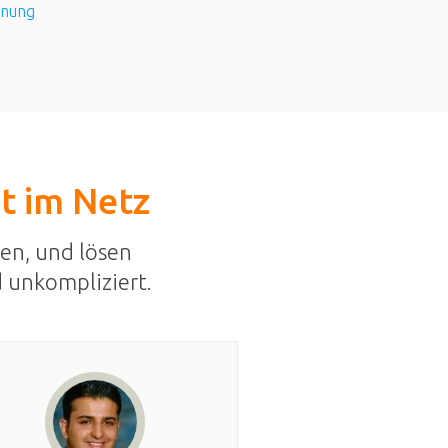
rnung
st im Netz
en, und lösen
 unkompliziert.