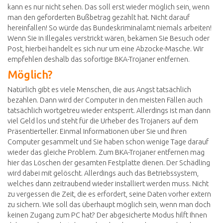
kann es nur nicht sehen. Das soll erst wieder möglich sein, wenn
man den geforderten Bußbetrag gezahlt hat. Nicht darauf
hereinfallen! So würde das Bundeskriminalamt niemals arbeiten!
Wenn Sie in Illegales verstrickt wären, bekämen Sie Besuch oder
Post, hierbei handelt es sich nur um eine Abzocke-Masche. Wir
empfehlen deshalb das sofortige BKA-Trojaner entfernen.
Möglich?
Natürlich gibt es viele Menschen, die aus Angst tatsächlich
bezahlen. Dann wird der Computer in den meisten Fällen auch
tatsächlich wortgetreu wieder entsperrt. Allerdings ist man dann
viel Geld los und steht für die Urheber des Trojaners auf dem
Präsentierteller. Einmal Informationen über Sie und Ihren
Computer gesammelt und Sie haben schon wenige Tage darauf
wieder das gleiche Problem. Zum BKA-Trojaner entfernen mag
hier das Löschen der gesamten Festplatte dienen. Der Schädling
wird dabei mit gelöscht. Allerdings auch das Betriebssystem,
welches dann zeitraubend wieder installiert werden muss. Nicht
zu vergessen die Zeit, die es erfordert, seine Daten vorher extern
zu sichern. Wie soll das überhaupt möglich sein, wenn man doch
keinen Zugang zum PC hat? Der abgesicherte Modus hilft Ihnen