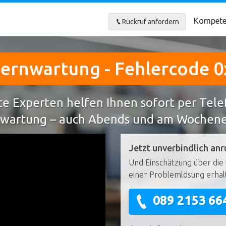
Kompete
Rückruf anfordern
 Fernwartung - Fehlercode 
e Experten helfen Ihnen sofort per Tel
wartung – auch Abends und am Wochen
Jetzt unverbindlich anr
Und Einschätzung über die 
einer Problemlösung erhal
089 2153 66