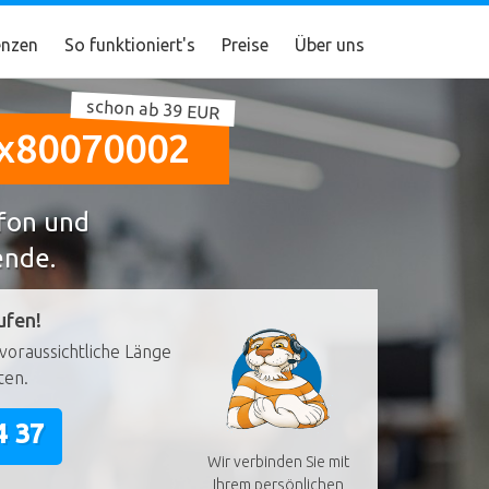
nzen
So funktioniert's
Preise
Über uns
schon ab 39 EUR
0x80070002
efon und
ende.
ufen!
voraussichtliche Länge
ten.
4 37
Wir verbinden Sie mit
Ihrem persönlichen