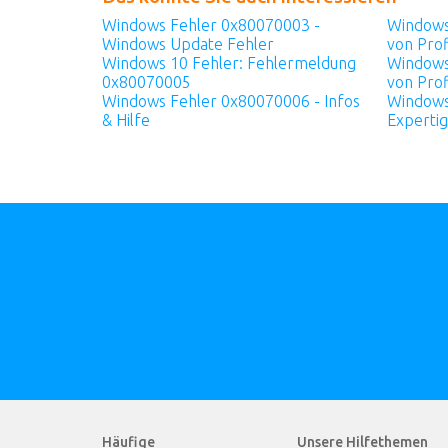
Windows Fehler 0x80070003 -
Windows
Windows Update Fehler
von Prof
Windows 10 Fehler: Fehlermeldung
Windows
0x80070005
von Prof
Windows Fehler 0x80070006 - Infos
Windows
& Hilfe
Expertig
Häufige
Unsere Hilfethemen