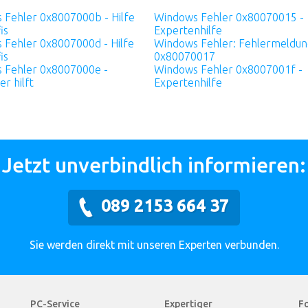
 Fehler 0x8007000b - Hilfe
Windows Fehler 0x80070015 -
is
Expertenhilfe
 Fehler 0x8007000d - Hilfe
Windows Fehler: Fehlermeldun
is
0x80070017
 Fehler 0x8007000e -
Windows Fehler 0x8007001f -
er hilft
Expertenhilfe
Jetzt unverbindlich informieren:
089 2153 664 37
Sie werden direkt mit unseren Experten verbunden.
PC-Service
Expertiger
Fo