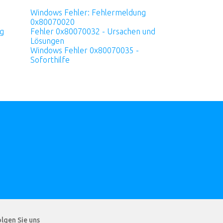
Windows Fehler: Fehlermeldung
0x80070020
g
Fehler 0x80070032 - Ursachen und
Lösungen
Windows Fehler 0x80070035 -
Soforthilfe
lgen Sie uns