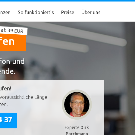
nzen
So funktioniert's
Preise
Über uns
 ab 39 EUR
fen
efon und
ende.
ufen!
voraussichtliche Länge
ten.
4 37
Experte
Dirk
Parchmann