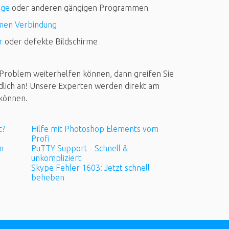
dge
oder anderen gängigen Programmen
men Verbindung
r
oder defekte Bildschirme
IT-Problem weiterhelfen können, dann greifen Sie
dlich an! Unsere Experten werden direkt am
 können.
t?
Hilfe mit Photoshop Elements vom
Profi
n
PuTTY Support - Schnell &
unkompliziert
Skype Fehler 1603: Jetzt schnell
beheben