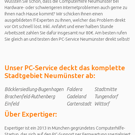
Wussten Sie schon, dass die Computerhilfe Neumünster bei
Hardware- oder schwierigeren Internetproblemen auch gerne zu
Ihnen nach Hause kommt? Wir schicken Ihnen einen
ausgebildeten IT-Experten zu Ihnen, welcher das Problem direkt
vor Ort schnell löst. Inkl. Anfahrt und einer halben Stunde
Arbeitszeit zahlen Sie dafür insgesamt nur 80€. Am besten rufen
Sie gleich an und testen den PC-Service Neumünster direkt selbst!
Unser PC-Service deckt das komplette
Stadtgebiet Neumünster ab:
Böcklersiedlung-Bugenhagen
Faldera
Stadtmitte
Brachenfeld-Ruthenberg
Gadeland
Tungendorf
Einfeld
Gartenstadt
Wittorf
Über Expertiger:
Expertiger ist ein 2013 in München gegründetes Computerhilfe-
Startup, das sich auf den PC-Support per Fernwartung spezialisiert