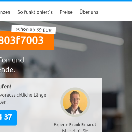
nzen
So funktioniert's
Preise
Über uns
schon ab 39 EUR
803f7003
efon und
ende.
ufen!
voraussichtliche Länge
ten.
4 37
Experte
Frank Erhardt
ist jetzt für Sie