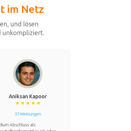
st im Netz
en, und lösen
 unkompliziert.
Aniksan Kapoor
37 Meinungen
dium Abschluss als