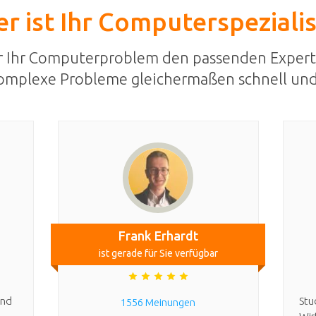
r ist Ihr Computerspeziali
r Ihr Computerproblem den passenden Expert
omplexe Probleme gleichermaßen schnell und
Frank Erhardt
ist gerade für Sie verfügbar
und
Stu
1556 Meinungen