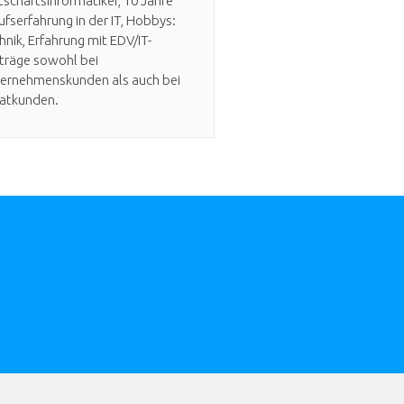
tschaftsinformatiker, 10 Jahre
ufserfahrung in der IT, Hobbys:
hnik, Erfahrung mit EDV/IT-
träge sowohl bei
ernehmenskunden als auch bei
vatkunden.