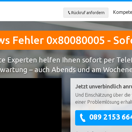
Kompete
Rückruf anfordern
s Fehler 0x80080005 - Sofo
e Experten helfen Ihnen sofort per Tel
wartung – auch Abends und am Wochen
Jetzt unverbindlich anr
Und Einschätzung über die 
einer Problemlösung erhal
089 2153 66