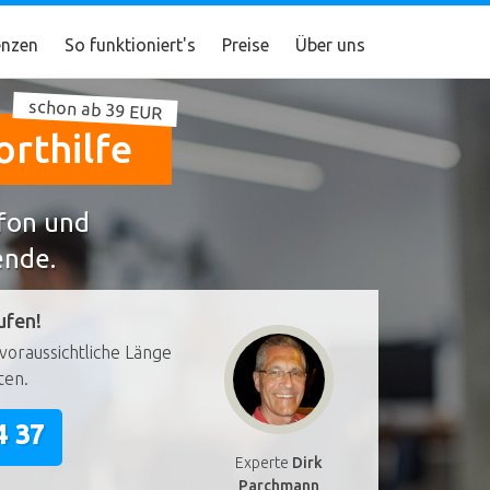
nzen
So funktioniert's
Preise
Über uns
schon ab 39 EUR
rthilfe
efon und
ende.
ufen!
voraussichtliche Länge
ten.
4 37
Experte
Dirk
Parchmann