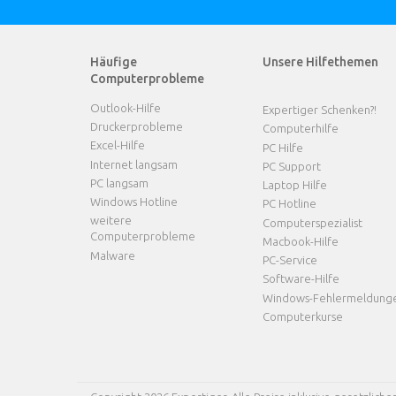
Häufige
Unsere Hilfethemen
Computerprobleme
Outlook-Hilfe
Expertiger Schenken?!
Druckerprobleme
Computerhilfe
Excel-Hilfe
PC Hilfe
Internet langsam
PC Support
PC langsam
Laptop Hilfe
Windows Hotline
PC Hotline
weitere
Computerspezialist
Computerprobleme
Macbook-Hilfe
Malware
PC-Service
Software-Hilfe
Windows-Fehlermeldung
Computerkurse