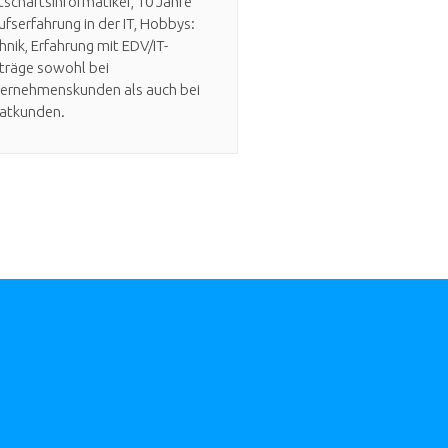
tschaftsinformatiker, 10 Jahre
ufserfahrung in der IT, Hobbys:
hnik, Erfahrung mit EDV/IT-
träge sowohl bei
ernehmenskunden als auch bei
vatkunden.