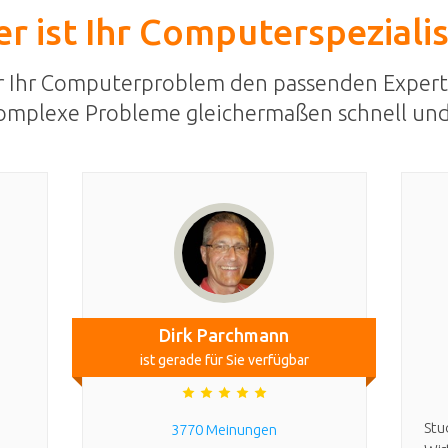
r ist Ihr Computerspeziali
r Ihr Computerproblem den passenden Expert
omplexe Probleme gleichermaßen schnell und
Dirk Parchmann
ist gerade für Sie verfügbar
Stu
3770 Meinungen