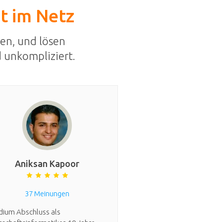
st im Netz
en, und lösen
 unkompliziert.
Aniksan Kapoor
37 Meinungen
dium Abschluss als