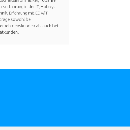
tschaftsinformatiker, 10 Jahre
ufserfahrung in der IT, Hobbys:
hnik, Erfahrung mit EDV/IT-
träge sowohl bei
ernehmenskunden als auch bei
vatkunden.