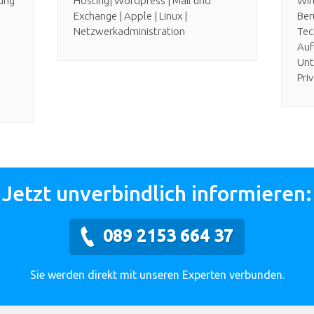
ung
Hosting| Wordpress | Mail und
Wir
Exchange | Apple | Linux |
Ber
Netzwerkadministration
Tec
Auf
Unt
Pri
Jetzt unverbindlich informieren:
089 2153 664 37
Sie werden direkt mit unseren Experten verbunden.