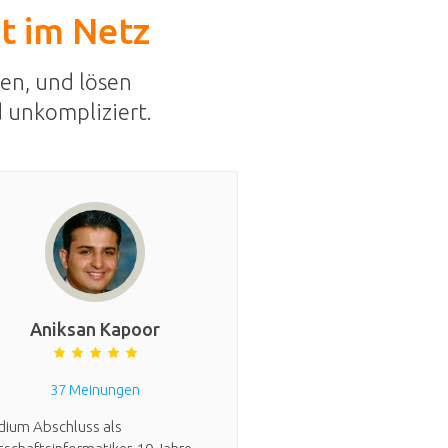
st im Netz
en, und lösen
 unkompliziert.
Aniksan Kapoor
37 Meinungen
dium Abschluss als