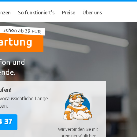
nzen
So funktioniert's
Preise
Über uns
schon ab 39 EUR
artung
efon und
ende.
ufen!
voraussichtliche Länge
ten.
4 37
Wir verbinden Sie mit
Ihrem persönlichen