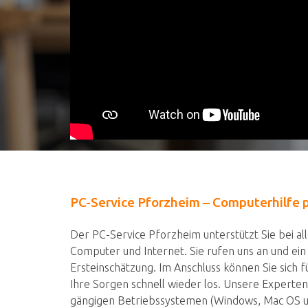
PC-Service Pforzheim – Computerhilfe 
Der PC-Service Pforzheim unterstützt Sie bei a
Computer und Internet. Sie rufen uns an und ein
Ersteinschätzung. Im Anschluss können Sie sich 
Ihre Sorgen schnell wieder los. Unsere Experten
gängigen Betriebssystemen (Windows, Mac OS und 