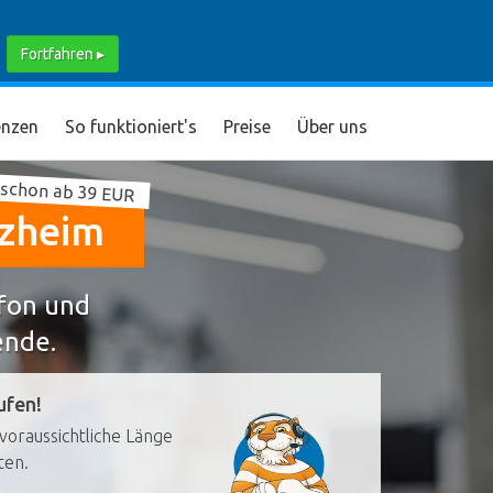
Fortfahren ▸
nzen
So funktioniert's
Preise
Über uns
schon ab 39 EUR
rzheim
efon und
ende.
ufen!
voraussichtliche Länge
ten.