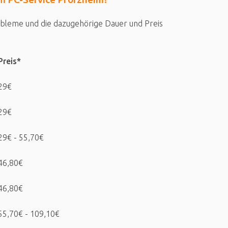
obleme und die dazugehörige Dauer und Preis
Preis*
29€
29€
29€ - 55,70€
46,80€
46,80€
55,70€ - 109,10€