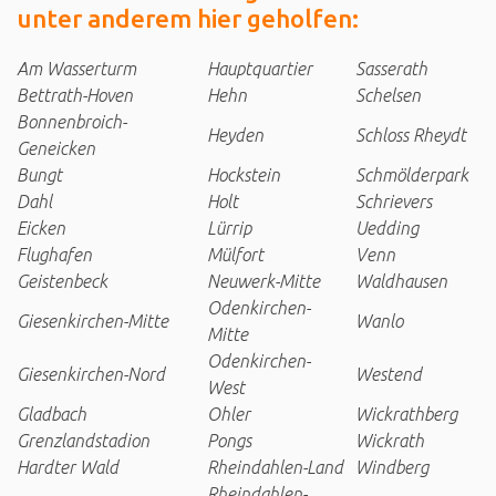
unter anderem hier geholfen:
Am Wasserturm
Hauptquartier
Sasserath
Bettrath-Hoven
Hehn
Schelsen
Bonnenbroich-
Heyden
Schloss Rheydt
Geneicken
Bungt
Hockstein
Schmölderpark
Dahl
Holt
Schrievers
Eicken
Lürrip
Uedding
Flughafen
Mülfort
Venn
Geistenbeck
Neuwerk-Mitte
Waldhausen
Odenkirchen-
Giesenkirchen-Mitte
Wanlo
Mitte
Odenkirchen-
Giesenkirchen-Nord
Westend
West
Gladbach
Ohler
Wickrathberg
Grenzlandstadion
Pongs
Wickrath
Hardter Wald
Rheindahlen-Land
Windberg
Rheindahlen-