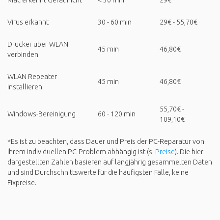
Mac erkennt Gerät nicht
< 30 min
29€
Virus erkannt
30 - 60 min
29€ - 55,70€
Drucker über WLAN
45 min
46,80€
verbinden
WLAN Repeater
45 min
46,80€
installieren
55,70€ -
Windows-Bereinigung
60 - 120 min
109,10€
*Es ist zu beachten, dass Dauer und Preis der PC-Reparatur von
ihrem individuellen PC-Problem abhängig ist (s.
Preise
). Die hier
dargestellten Zahlen basieren auf langjährig gesammelten Daten
und sind Durchschnittswerte für die häufigsten Fälle, keine
Fixpreise.