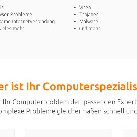
Viren
ls
Trojaner
wser Probleme
Malware
same Internetverbindung
und mehr
vieles mehr
r ist Ihr Computerspeziali
r Ihr Computerproblem den passenden Expert
omplexe Probleme gleichermaßen schnell und