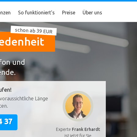
nzen
So funktioniert's
Preise
Über uns
schon ab 39 EUR
iedenheit
efon und
ende.
ufen!
voraussichtliche Länge
ten.
4 37
Experte
Frank Erhardt
ist jetzt für Sie