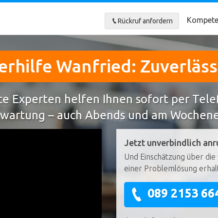
Kompete
Rückruf anfordern
hilfe Wanfried: Zuverläss
e Experten helfen Ihnen sofort per Tel
wartung – auch Abends und am Wochen
Jetzt unverbindlich anr
Und Einschätzung über die 
einer Problemlösung erhal
089 2153 66