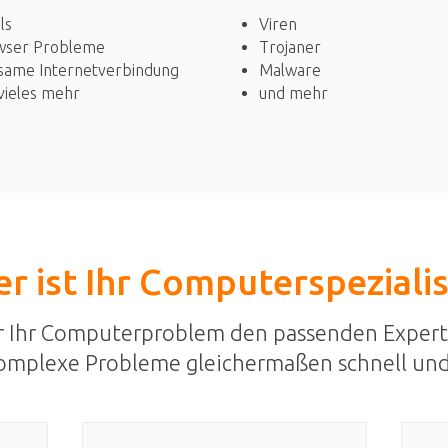
Viren
ls
Trojaner
wser Probleme
Malware
same Internetverbindung
und mehr
vieles mehr
r ist Ihr Computerspeziali
r Ihr Computerproblem den passenden Expert
omplexe Probleme gleichermaßen schnell und