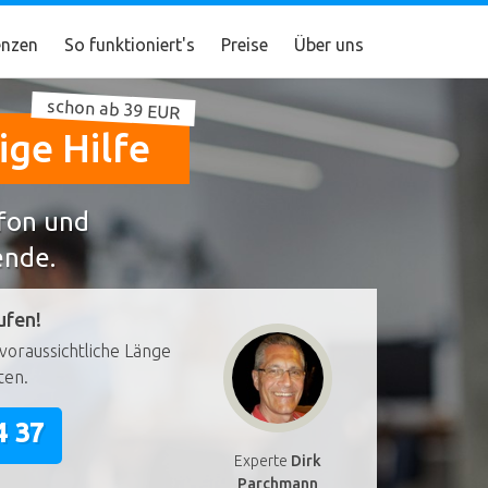
nzen
So funktioniert's
Preise
Über uns
schon ab 39 EUR
ige Hilfe
efon und
ende.
ufen!
voraussichtliche Länge
ten.
4 37
Experte
Dirk
Parchmann