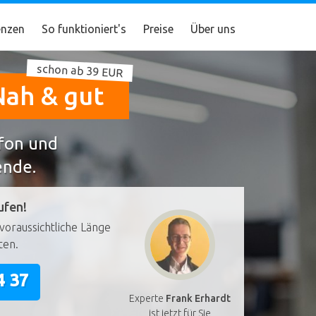
nzen
So funktioniert's
Preise
Über uns
schon ab 39 EUR
Nah & gut
efon und
ende.
ufen!
voraussichtliche Länge
ten.
4 37
Experte
Frank Erhardt
ist jetzt für Sie