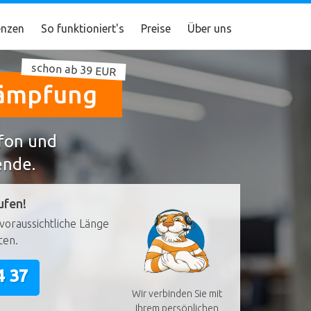
nzen
So funktioniert's
Preise
Über uns
schon ab 39 EUR
kämpfung
efon und
ende.
ufen!
voraussichtliche Länge
ten.
4 37
Wir verbinden Sie mit
Ihrem persönlichen