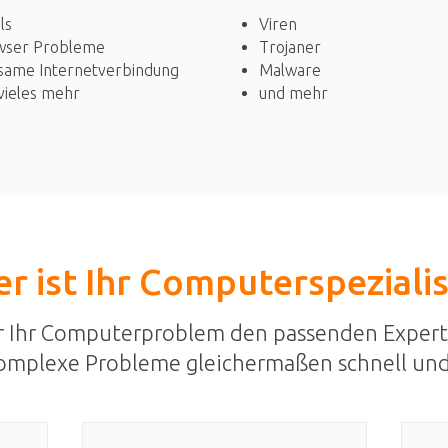
Viren
ls
Trojaner
wser Probleme
Malware
same Internetverbindung
und mehr
vieles mehr
r ist Ihr Computerspeziali
r Ihr Computerproblem den passenden Expert
omplexe Probleme gleichermaßen schnell und