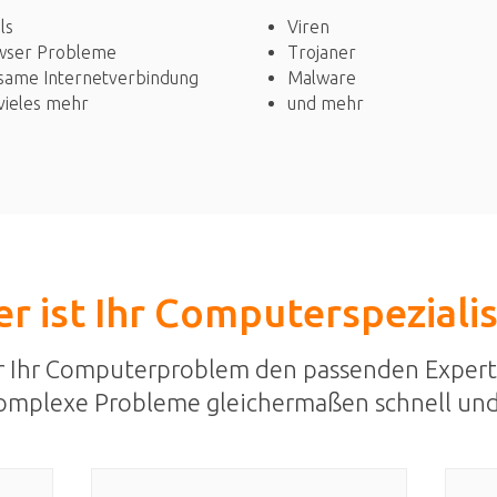
Viren
ls
Trojaner
wser Probleme
Malware
same Internetverbindung
und mehr
vieles mehr
r ist Ihr Computerspeziali
r Ihr Computerproblem den passenden Expert
omplexe Probleme gleichermaßen schnell und