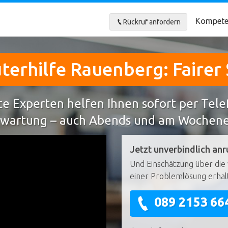
Kompete
Rückruf anfordern
erhilfe Rauenberg: Fairer 
e Experten helfen Ihnen sofort per Tel
wartung – auch Abends und am Wochen
Jetzt unverbindlich anr
Und Einschätzung über die 
einer Problemlösung erhal
089 2153 66