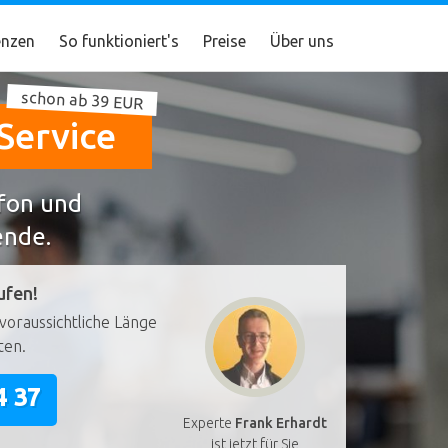
nzen
So funktioniert's
Preise
Über uns
schon ab 39 EUR
Service
efon und
ende.
ufen!
voraussichtliche Länge
ten.
4 37
Experte
Frank Erhardt
ist jetzt für Sie