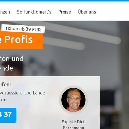
nzen
So funktioniert's
Preise
Über uns
schon ab 39 EUR
 Profis
efon und
ende.
ufen!
voraussichtliche Länge
ten.
4 37
Experte
Dirk
Parchmann