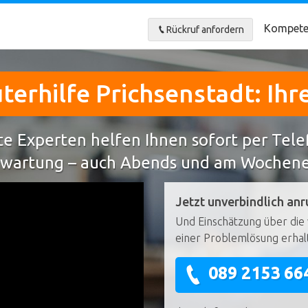
Kompete
Rückruf anfordern
erhilfe Prichsenstadt: Ihre
e Experten helfen Ihnen sofort per Tel
wartung – auch Abends und am Wochen
Jetzt unverbindlich anr
Und Einschätzung über die 
einer Problemlösung erhal
089 2153 66