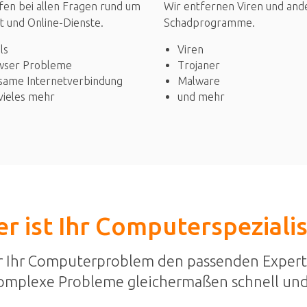
Wir entfernen Viren und and
fen bei allen Fragen rund um
Schadprogramme.
t und Online-Dienste.
Viren
ls
Trojaner
wser Probleme
Malware
same Internetverbindung
und mehr
vieles mehr
r ist Ihr Computerspeziali
r Ihr Computerproblem den passenden Expert
omplexe Probleme gleichermaßen schnell und