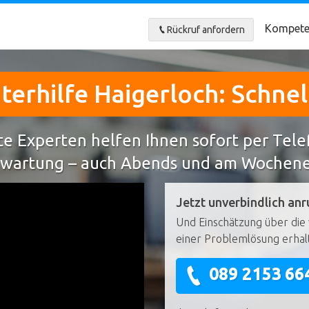
Kompete
Rückruf anfordern
erhilfe Haigerloch: Schnell
e Experten helfen Ihnen sofort per Tel
wartung – auch Abends und am Wochen
Jetzt unverbindlich anr
Und Einschätzung über die 
einer Problemlösung erhal
089 2153 66