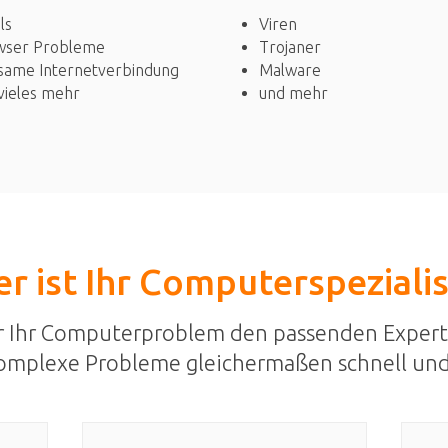
Viren
ls
Trojaner
wser Probleme
Malware
same Internetverbindung
und mehr
vieles mehr
r ist Ihr Computerspeziali
r Ihr Computerproblem den passenden Expert
omplexe Probleme gleichermaßen schnell und