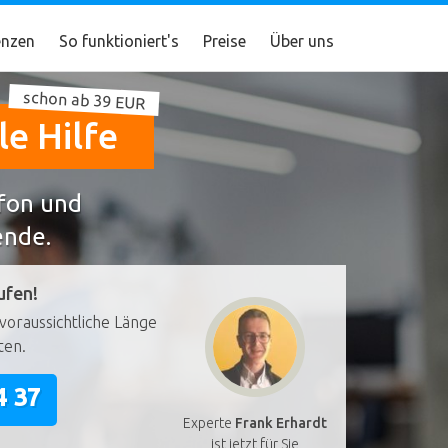
nzen
So funktioniert's
Preise
Über uns
schon ab 39 EUR
e Hilfe
efon und
ende.
ufen!
voraussichtliche Länge
ten.
4 37
Experte
Frank Erhardt
ist jetzt für Sie