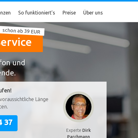
nzen
So funktioniert's
Preise
Über uns
schon ab 39 EUR
ervice
efon und
ende.
ufen!
voraussichtliche Länge
ten.
4 37
Experte
Dirk
Parchmann