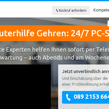
Kompete
Rückruf anfordern
terhilfe Gehren: 24/7 PC-S
e Experten helfen Ihnen sofort per Tel
wartung – auch Abends und am Wochen
Jetzt unverbindlich anr
Und Einschätzung über die 
einer Problemlösung erhal
089 2153 66