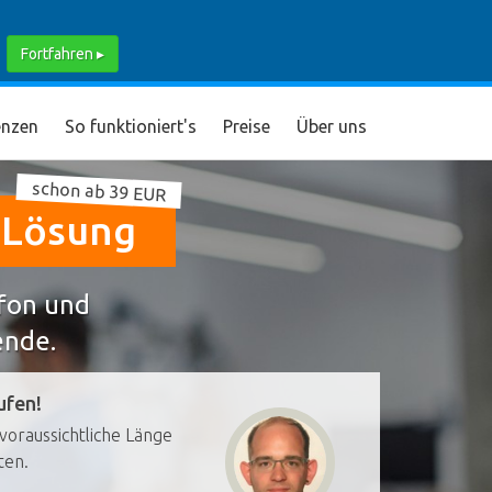
Fortfahren ▸
nzen
So funktioniert's
Preise
Über uns
schon ab 39 EUR
e Lösung
efon und
ende.
ufen!
voraussichtliche Länge
ten.