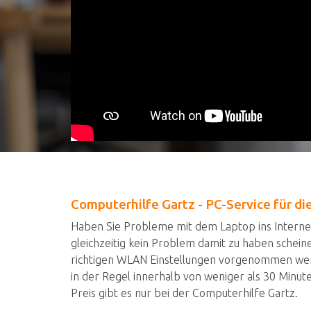
Computerhilfe Gartz - PC-Service für d
Haben Sie Probleme mit dem Laptop ins Intern
gleichzeitig kein Problem damit zu haben schein
richtigen WLAN Einstellungen vorgenommen wer
in der Regel innerhalb von weniger als 30 Minut
Preis gibt es nur bei der Computerhilfe Gartz.