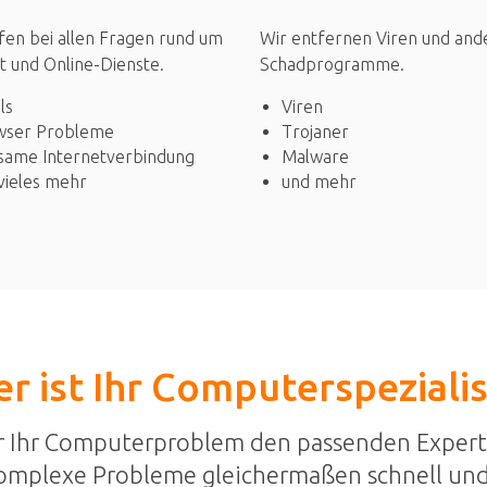
Wir entfernen Viren und and
fen bei allen Fragen rund um
Schadprogramme.
t und Online-Dienste.
Viren
ls
Trojaner
wser Probleme
Malware
same Internetverbindung
und mehr
vieles mehr
r ist Ihr Computerspeziali
r Ihr Computerproblem den passenden Expert
omplexe Probleme gleichermaßen schnell und