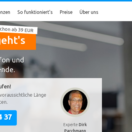
nzen
So funktioniert's
Preise
Über uns
chon ab 39 EUR
geht's
efon und
ende.
ufen!
voraussichtliche Länge
ten.
4 37
Experte
Dirk
Parchmann