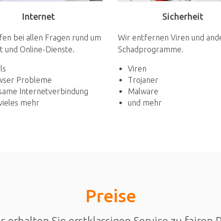
Sicherheit
Internet
Wir entfernen Viren und and
fen bei allen Fragen rund um
Schadprogramme.
t und Online-Dienste.
Viren
ls
Trojaner
wser Probleme
Malware
same Internetverbindung
und mehr
vieles mehr
Preise
s erhalten Sie erstklassigen Service zu fairen 