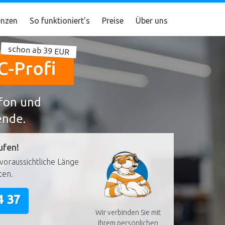
nzen
So funktioniert's
Preise
Über uns
schon ab 39 EUR
C-Profi
efon und
ende.
ufen!
voraussichtliche Länge
ten.
4 37
Wir verbinden Sie mit
Ihrem persönlichen