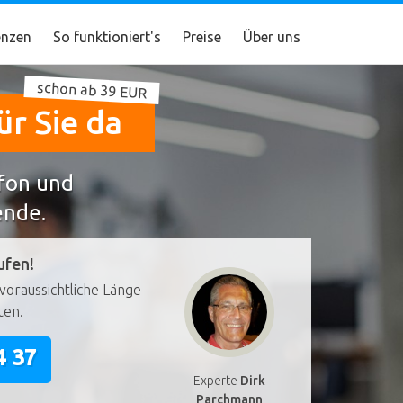
nzen
So funktioniert's
Preise
Über uns
schon ab 39 EUR
ür Sie da
efon und
ende.
ufen!
voraussichtliche Länge
ten.
4 37
Experte
Dirk
Parchmann