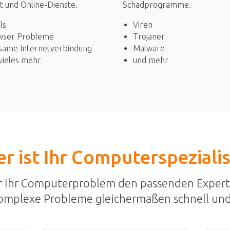
Schadprogramme.
t und Online-Dienste.
Viren
ls
Trojaner
wser Probleme
Malware
same Internetverbindung
und mehr
vieles mehr
r ist Ihr Computerspeziali
r Ihr Computerproblem den passenden Expert
omplexe Probleme gleichermaßen schnell und