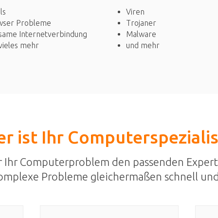
Viren
ls
Trojaner
wser Probleme
Malware
same Internetverbindung
und mehr
vieles mehr
r ist Ihr Computerspeziali
r Ihr Computerproblem den passenden Expert
omplexe Probleme gleichermaßen schnell und