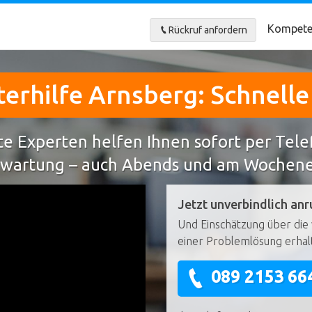
Kompete
Rückruf anfordern
rhilfe Arnsberg: Schnell
e Experten helfen Ihnen sofort per Tel
wartung – auch Abends und am Wochen
Jetzt unverbindlich anr
Und Einschätzung über die 
einer Problemlösung erhal
089 2153 66