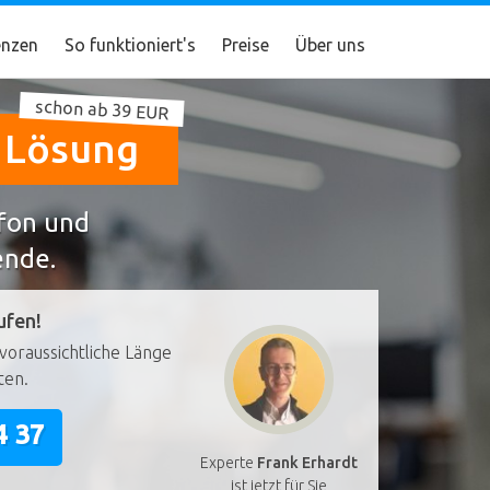
nzen
So funktioniert's
Preise
Über uns
schon ab 39 EUR
e Lösung
efon und
ende.
ufen!
voraussichtliche Länge
ten.
4 37
Experte
Frank Erhardt
ist jetzt für Sie