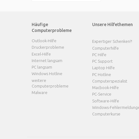
Häufige
Unsere Hilfethemen
Computerprobleme
Outlook-Hilfe
Expertiger Schenken?!
Druckerprobleme
Computerhilfe
Excel-Hilfe
PC Hilfe
Internet langsam
PC Support
PC langsam
Laptop Hilfe
Windows Hotline
PC Hotline
weitere
Computerspezialist
Computerprobleme
Macbook-Hilfe
Malware
PC-Service
Software-Hilfe
Windows-Fehlermeldung
Computerkurse