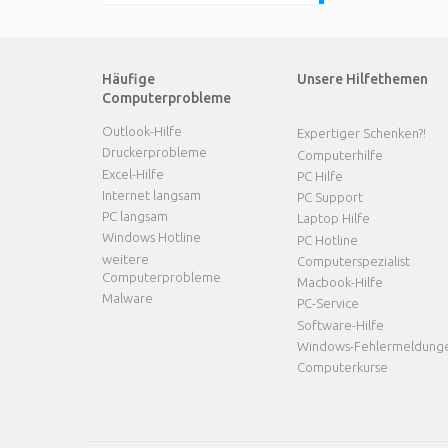
Häufige
Unsere Hilfethemen
Computerprobleme
Outlook-Hilfe
Expertiger Schenken?!
Druckerprobleme
Computerhilfe
Excel-Hilfe
PC Hilfe
Internet langsam
PC Support
PC langsam
Laptop Hilfe
Windows Hotline
PC Hotline
weitere
Computerspezialist
Computerprobleme
Macbook-Hilfe
Malware
PC-Service
Software-Hilfe
Windows-Fehlermeldung
Computerkurse