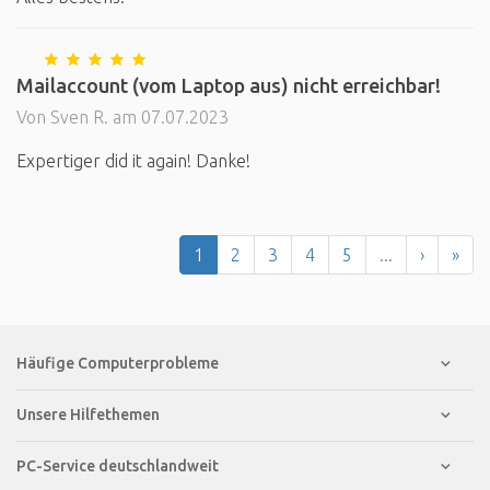
Mailaccount (vom Laptop aus) nicht erreichbar!
Von Sven R. am 07.07.2023
Expertiger did it again! Danke!
1
2
3
4
5
...
›
»
Häufige Computerprobleme
Unsere Hilfethemen
PC-Service deutschlandweit