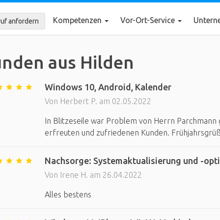
Kompetenzen
Vor-Ort-Service
Unter
uf anfordern
nden aus Hilden
Windows 10, Android, Kalender
Von Herbert P. am 02.05.2022
In Blitzeseile war Problem von Herrn Parchmann g
erfreuten und zufriedenen Kunden. Frühjahrsgrü
Nachsorge: Systemaktualisierung und -opti
Von Irene H. am 26.04.2022
Alles bestens