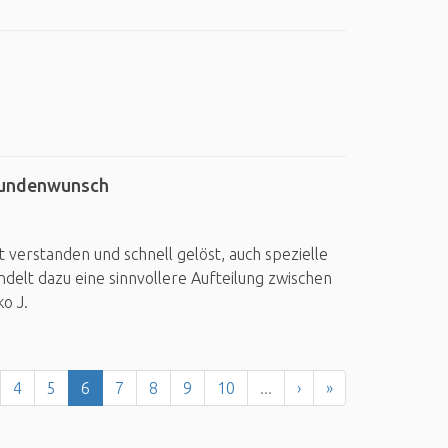
Kundenwunsch
verstanden und schnell gelöst, auch spezielle
elt dazu eine sinnvollere Aufteilung zwischen
o J.
4
5
6
7
8
9
10
...
›
»