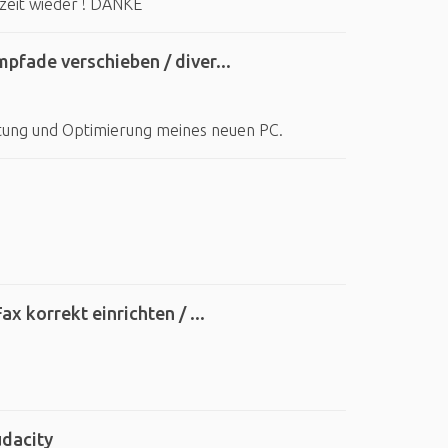
rzeit wieder ! DANKE
pfade verschieben / diver...
htung und Optimierung meines neuen PC.
x korrekt einrichten / ...
dacity