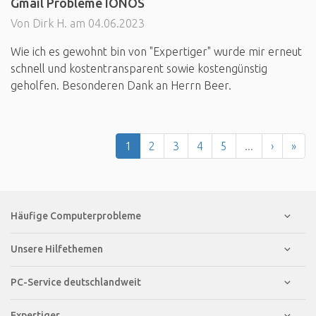
Gmail Probleme IONOS
Von Dirk H. am 04.06.2023
Wie ich es gewohnt bin von "Expertiger" wurde mir erneut
schnell und kostentransparent sowie kostengünstig
geholfen. Besonderen Dank an Herrn Beer.
1
2
3
4
5
...
›
»
Häufige Computerprobleme
Unsere Hilfethemen
PC-Service deutschlandweit
Expertiger