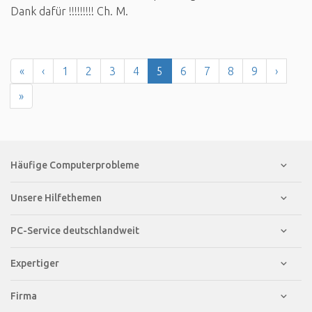
Dank dafür !!!!!!!!! Ch. M.
«
‹
1
2
3
4
5
6
7
8
9
›
»
Häufige Computerprobleme
Unsere Hilfethemen
PC-Service deutschlandweit
Expertiger
Firma