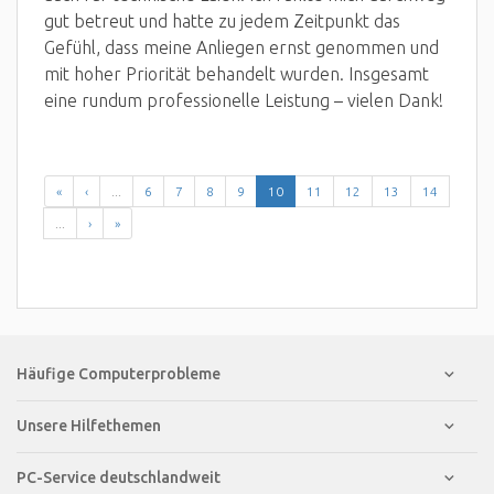
gut betreut und hatte zu jedem Zeitpunkt das
Gefühl, dass meine Anliegen ernst genommen und
mit hoher Priorität behandelt wurden. Insgesamt
eine rundum professionelle Leistung – vielen Dank!
«
‹
...
6
7
8
9
10
11
12
13
14
...
›
»
Häufige Computerprobleme
Unsere Hilfethemen
PC-Service deutschlandweit