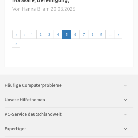
Malware, Bereinigung,
Von Hanna B. am 20.03.2026
«
‹
1
2
3
4
5
6
7
8
9
...
›
»
Häufige Computerprobleme
Unsere Hilfethemen
PC-Service deutschlandweit
Expertiger