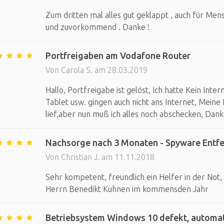
Zum dritten mal alles gut geklappt , auch für Men
und zuvorkommend . Danke !
Portfreigaben am Vodafone Router
Von Carola S. am 28.03.2019
Hallo, Portfreigabe ist gelöst, Ich hatte Kein Int
Tablet usw. gingen auch nicht ans Internet, Meine
lief,aber nun muß ich alles noch abschecken, Dan
Nachsorge nach 3 Monaten - Spyware Entfe
Von Christian J. am 11.11.2018
Sehr kompetent, freundlich ein Helfer in der Not
Herrn Benedikt Kuhnen im kommensden Jahr
Betriebsystem Windows 10 defekt, automati