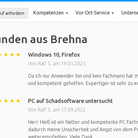
Kompetenzen
Vor-Ort-Service
Unter
uf anfordern
nden aus Brehna
Windows 10, Firefox
Von Ralf S. am 19.01.2023
Da ich nur Anwender bin und kein Fachmann hat 
und kompetent geholfen. Expertiger ist sehr zu 
PC auf Schadsoftware untersucht
Von Ralf S. am 17.09.2022
Herr Heiß ist ein Netter und kompetente PC Fach
dadurch meine Unsicherheit und Angst von dem Prob
weiterempfehlen. Viele Dank