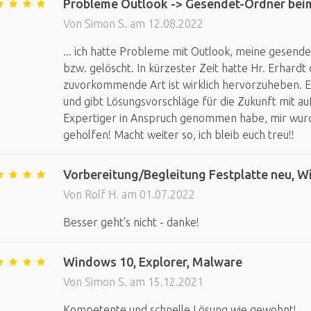
Probleme Outlook -> Gesendet-Ordner beim
Von Simon S. am 12.08.2022
... ich hatte Probleme mit Outlook, meine gesende
bzw. gelöscht. In kürzester Zeit hatte Hr. Erhardt
zuvorkommende Art ist wirklich hervorzuheben. 
und gibt Lösungsvorschläge für die Zukunft mit auf
Expertiger in Anspruch genommen habe, mir wurd
geholfen! Macht weiter so, ich bleib euch treu!!
Vorbereitung/Begleitung Festplatte neu, Wi
Von Rolf H. am 01.07.2022
Besser geht's nicht - danke!
Windows 10, Explorer, Malware
Von Simon S. am 15.12.2021
Kompetente und schnelle Lösung wie gewohnt!