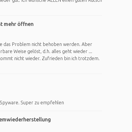
s wieder gut. Ich wünsche ALLEN einen guten Rutsch
ht mehr öffnen
nte das Problem nicht behoben werden. Aber
bare Weise gelöst, d.h. alles geht wieder ...
 kommt nicht wieder. Zufrieden bin ich trotzdem.
r Spyware. Super zu empfehlen
emwiederherstellung