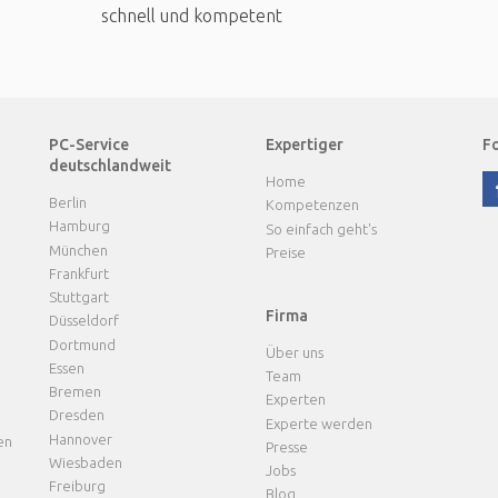
schnell und kompetent
PC-Service
Expertiger
Fo
deutschlandweit
Home
Berlin
Kompetenzen
Hamburg
So einfach geht's
München
Preise
Frankfurt
Stuttgart
Firma
Düsseldorf
Dortmund
Über uns
Essen
Team
Bremen
Experten
Dresden
Experte werden
Hannover
en
Presse
Wiesbaden
Jobs
Freiburg
Blog