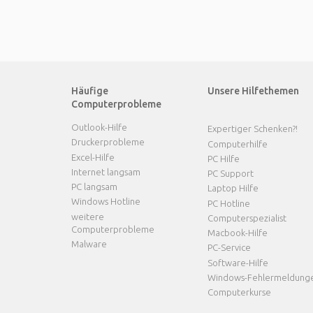
Häufige
Unsere Hilfethemen
Computerprobleme
Outlook-Hilfe
Expertiger Schenken?!
Druckerprobleme
Computerhilfe
Excel-Hilfe
PC Hilfe
Internet langsam
PC Support
PC langsam
Laptop Hilfe
Windows Hotline
PC Hotline
weitere
Computerspezialist
Computerprobleme
Macbook-Hilfe
Malware
PC-Service
Software-Hilfe
Windows-Fehlermeldung
Computerkurse