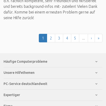
d.h. fachlich kompetent, sehr freundlich und hilfsbereit
und bereits background-infos mit- zuteilen! Vielen Dank
dafür. Komme bei einem erneuten Problem gerne auf
seine Hilfe zurück!
1
2
3
4
5
...
›
»
Häufige Computerprobleme
Unsere Hilfethemen
PC-Service deutschlandweit
Expertiger