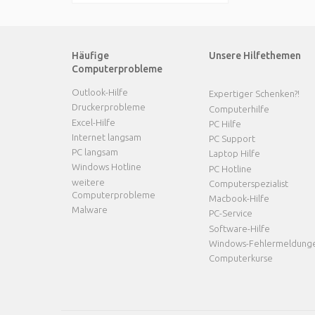
Häufige
Unsere Hilfethemen
Computerprobleme
Outlook-Hilfe
Expertiger Schenken?!
Druckerprobleme
Computerhilfe
Excel-Hilfe
PC Hilfe
Internet langsam
PC Support
PC langsam
Laptop Hilfe
Windows Hotline
PC Hotline
weitere
Computerspezialist
Computerprobleme
Macbook-Hilfe
Malware
PC-Service
Software-Hilfe
Windows-Fehlermeldung
Computerkurse