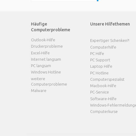
Häufige
Unsere Hilfethemen
Computerprobleme
Outlook-Hilfe
Expertiger Schenken?!
Druckerprobleme
Computerhilfe
Excel-Hilfe
PC Hilfe
Internet langsam
PC Support
PC langsam
Laptop Hilfe
Windows Hotline
PC Hotline
weitere
Computerspezialist
Computerprobleme
Macbook-Hilfe
Malware
PC-Service
Software-Hilfe
Windows-Fehlermeldung
Computerkurse