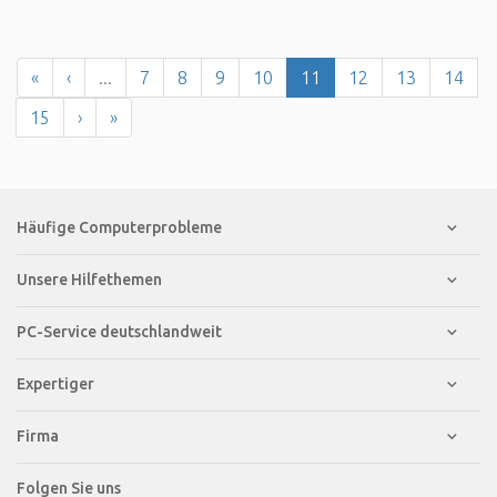
«
‹
...
7
8
9
10
11
12
13
14
15
›
»
Häufige Computerprobleme
Unsere Hilfethemen
PC-Service deutschlandweit
Expertiger
Firma
Folgen Sie uns