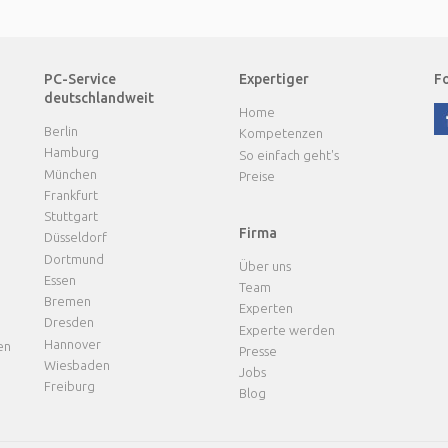
PC-Service
Expertiger
Fo
deutschlandweit
Home
Berlin
Kompetenzen
Hamburg
So einfach geht's
München
Preise
Frankfurt
Stuttgart
Firma
Düsseldorf
Dortmund
Über uns
Essen
Team
Bremen
Experten
Dresden
Experte werden
Hannover
en
Presse
Wiesbaden
Jobs
Freiburg
Blog