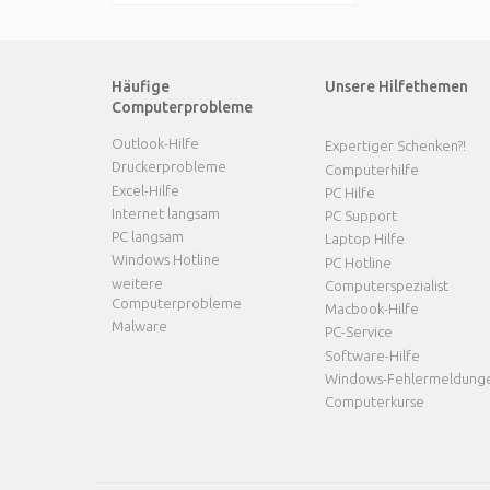
Häufige
Unsere Hilfethemen
Computerprobleme
Outlook-Hilfe
Expertiger Schenken?!
Druckerprobleme
Computerhilfe
Excel-Hilfe
PC Hilfe
Internet langsam
PC Support
PC langsam
Laptop Hilfe
Windows Hotline
PC Hotline
weitere
Computerspezialist
Computerprobleme
Macbook-Hilfe
Malware
PC-Service
Software-Hilfe
Windows-Fehlermeldung
Computerkurse