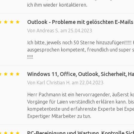
ich ihm wieder kontaktieren.
Outlook - Probleme mit gelöschten E-Mails
Von Andreas S. am 25.04.2023
Ich bitte, jeweils noch 50 Sterne hinzuzufügen!!!!
ausgesprochen kompetent, freundlich und super sch
!!!!!
Windows 11, Office, Outlook, Sicherheit,
Von Karl Christian H. am 22.04.2023
Herr Pachmann ist ein hervorragender, äußerst 
Vorgänge für Laien verständlich erklären kann. bi
kompetenteste und erfahrenste Experte bei Exper
Expertiger Mitarbeiter zu tun.
PC-Bereinigung und Wartung, Kontrolle Si