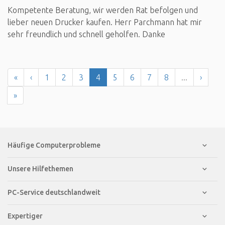
Kompetente Beratung, wir werden Rat befolgen und
lieber neuen Drucker kaufen. Herr Parchmann hat mir
sehr freundlich und schnell geholfen. Danke
«
‹
1
2
3
4
5
6
7
8
...
›
»
Häufige Computerprobleme
Unsere Hilfethemen
PC-Service deutschlandweit
Expertiger