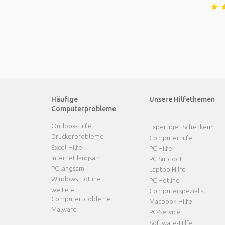
Häufige
Unsere Hilfethemen
Computerprobleme
Outlook-Hilfe
Expertiger Schenken?!
Druckerprobleme
Computerhilfe
Excel-Hilfe
PC Hilfe
Internet langsam
PC Support
PC langsam
Laptop Hilfe
Windows Hotline
PC Hotline
weitere
Computerspezialist
Computerprobleme
Macbook-Hilfe
Malware
PC-Service
Software-Hilfe