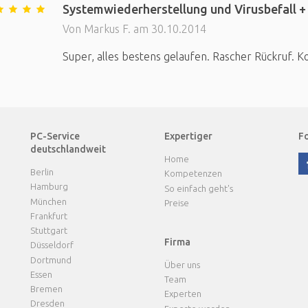
Systemwiederherstellung und Virusbefall +
Von Markus F. am 30.10.2014
Super, alles bestens gelaufen. Rascher Rückruf.
PC-Service
Expertiger
Fo
deutschlandweit
Home
Berlin
Kompetenzen
Hamburg
So einfach geht's
München
Preise
Frankfurt
Stuttgart
Firma
Düsseldorf
Dortmund
Über uns
Essen
Team
Bremen
Experten
Dresden