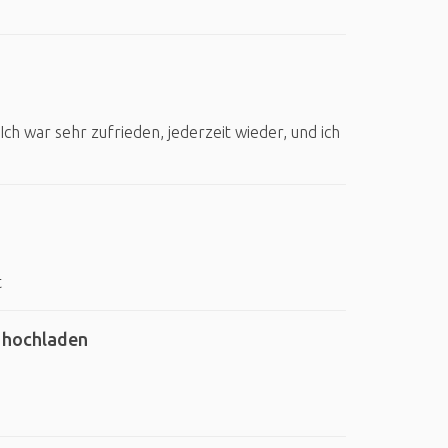
n
h war sehr zufrieden, jederzeit wieder, und ich
t
e hochladen