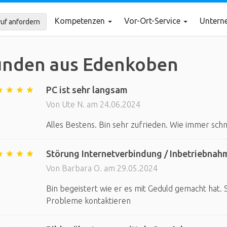
Kompetenzen
Vor-Ort-Service
Unter
uf anfordern
unden aus Edenkoben
PC ist sehr langsam
Von Ute N. am 24.06.2024
Alles Bestens. Bin sehr zufrieden. Wie immer sch
Störung Internetverbindung / Inbetriebnah
Von Barbara O. am 29.05.2024
Bin begeistert wie er es mit Geduld gemacht hat. 
Probleme kontaktieren